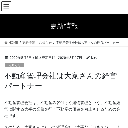
コ
ナ
ン
ビ
テ
ゲ
ン
ー
更新情報
ツ
シ
へ
ョ
ス
ン
HOME
更新情報
お知らせ
不動産管理会社は大家さんの経営パートナー
キ
に
ッ
移
プ
動
2020年8月2日
/ 最終更新日時 :
2020年8月17日
koshi
お知らせ
不動産管理会社は大家さんの経営
パートナー
不動産管理会社は、不動産の客付けや建物管理という、不動産経
営に関する大半の業務を行う不動産の価値を向上させるための会
社です。
そのため、大家さんにとって管理会社は大事なビジネスパートナ