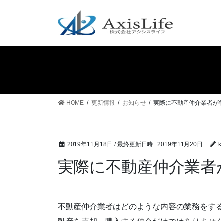
コ
ナ
ン
ビ
テ
ゲ
ン
ー
ツ
シ
へ
ョ
ス
ン
キ
に
ッ
移
HOME
更新情報
お知らせ
実際に不動産仲介業者が
プ
動
2019年11月18日
/ 最終更新日時 :
2019年11月20日
k
実際に不動産仲介業者
不動産仲介業者はどのような内容の業務をす