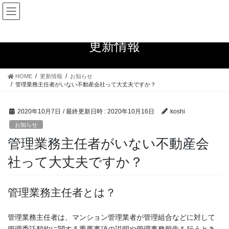
コ
ナ
ン
ビ
テ
ゲ
ン
ー
更新情報
ツ
シ
へ
ョ
ス
ン
HOME
更新情報
お知らせ
キ
に
管理業務主任者がいない不動産会社って大丈夫ですか？
ッ
移
プ
動
2020年10月7日
/ 最終更新日時 :
2020年10月16日
koshi
お知らせ
管理業務主任者がいない不動産会
社って大丈夫ですか？
管理業務主任者とは？
管理業務主任者は、マンション管理業者が管理組合などに対して