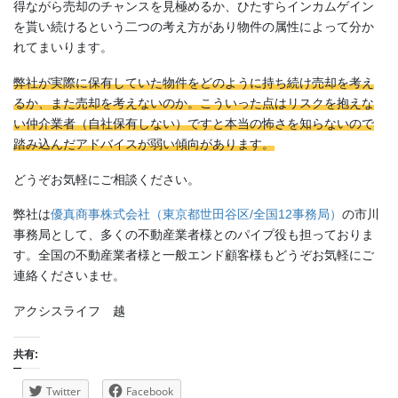
得ながら売却のチャンスを見極めるか、ひたすらインカムゲイン
を貰い続けるという二つの考え方があり物件の属性によって分か
れてまいります。
弊社が実際に保有していた物件をどのように持ち続け売却を考え
るか、また売却を考えないのか。こういった点はリスクを抱えな
い仲介業者（自社保有しない）ですと本当の怖さを知らないので
踏み込んだアドバイスが弱い傾向があります。
どうぞお気軽にご相談ください。
弊社は
優真商事株式会社（東京都世田谷区/全国12事務局）
の市川
事務局として、多くの不動産業者様とのパイプ役も担っておりま
す。全国の不動産業者様と一般エンド顧客様もどうぞお気軽にご
連絡くださいませ。
アクシスライフ 越
共有:
Twitter
Facebook