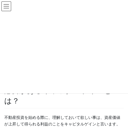
コ
ナ
ン
ビ
テ
ゲ
ン
ー
更新情報
ツ
シ
へ
ョ
ス
ン
HOME
更新情報
お知らせ
キ
に
不動産投資を始める際に理解する必要があるキャピタルゲインとは？
ッ
移
プ
動
2020年1月4日
/ 最終更新日時 :
2020年1月11日
koshi
お知らせ
不動産投資を始める際に理解する
必要があるキャピタルゲインと
は？
不動産投資を始める際に、理解しておいて欲しい事は、資産価値
が上昇して得られる利益のことをキャピタルゲインと言います。