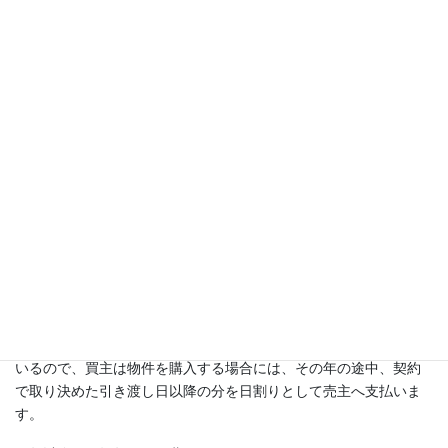
定できます。
その他に調査費用、日当、交通費などが加算され、目安は約7万円
前後になります。
固定資産税・都市計画税の清算金
固定資産税は1月1日時点で固定資産税台帳に不動産の所有者とし
て登録されている人に課税される市町村税です。
都市計画税は、原則として市街化区域内の土地及び家屋の所有者
に対して市町村が課税する税金になります。
所有者である売主は固定資産税・都市計画税を1年分支払う義務が
あります。 既に売主は固定資産税・都市計画税を１年分支払って
いるので、買主は物件を購入する場合には、その年の途中、契約
で取り決めた引き渡し日以降の分を日割りとして売主へ支払いま
す。