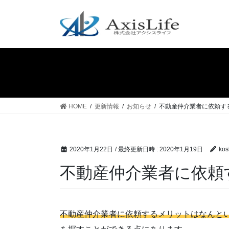
コ
ナ
ン
ビ
テ
ゲ
ン
ー
ツ
シ
へ
ョ
ス
ン
キ
に
ッ
移
HOME
更新情報
お知らせ
不動産仲介業者に依頼す
プ
動
2020年1月22日
/ 最終更新日時 :
2020年1月19日
kos
不動産仲介業者に依頼
不動産仲介業者に依頼するメリットはなんと